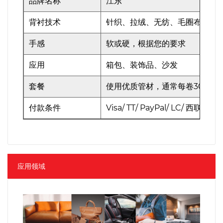
品牌名称
江东
背衬技术
针织、拉绒、无纺、毛圈布
手感
软或硬，根据您的要求
应用
箱包、装饰品、沙发
套餐
使用优质管材，通常每卷30m，
付款条件
Visa/ TT/ PayPal/ LC/ 西联汇款
应用领域