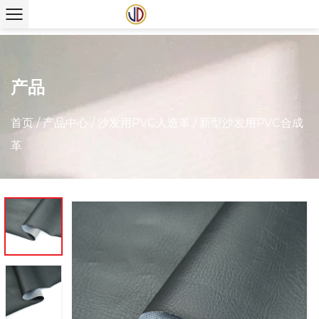
产品
首页
/
产品中心
/
沙发用PVC人造革
/
新型沙发用PVC合成
革