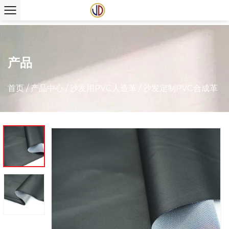
产品
首页
/
产品中心
/
沙发用PVC人造革
/
沙发定制PVC合成革