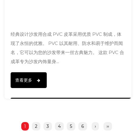
经典设计沙发用合成 PVC 皮革采用优质 PVC 制成，体
现了永恒的优雅。 PVC 以其耐用、防水和易于维护而闻
名，它可以为您的沙发带来一丝古典魅力。 这款 PVC 合
成革专为沙发内饰量身...
查看更多
1
2
3
4
5
6
›
››