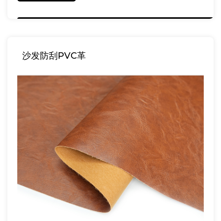
沙发防刮PVC革