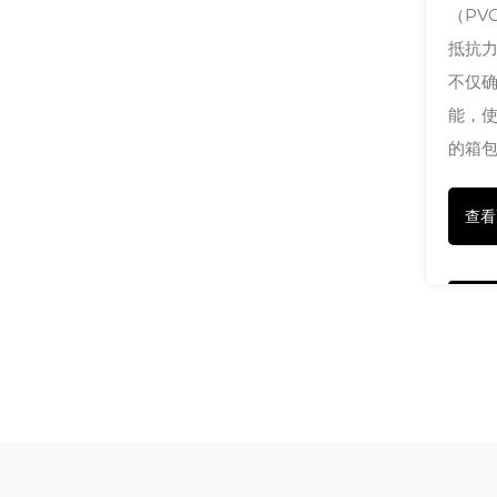
（PV
抵抗
不仅
能，
的箱包
查