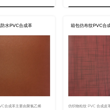
防水PVC合成革
箱包仿布纹PVC合
VC合成革主要由聚氯乙烯
仿织物粒纹 PVC 合成皮