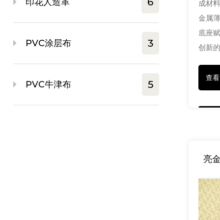
6
印花人造革
成材
金属薄
底座
3
PVC涂层布
创新的
查
5
PVC牛津布
亮金