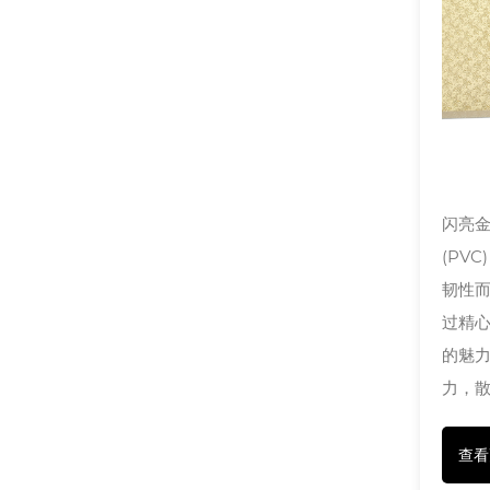
闪亮金
(PV
韧性
过精
的魅
力，散
查